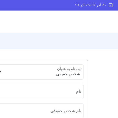
23 آذر 92 -23 آذر 93
ثبت نام به عنوان
نام
نام شخص حقوقی