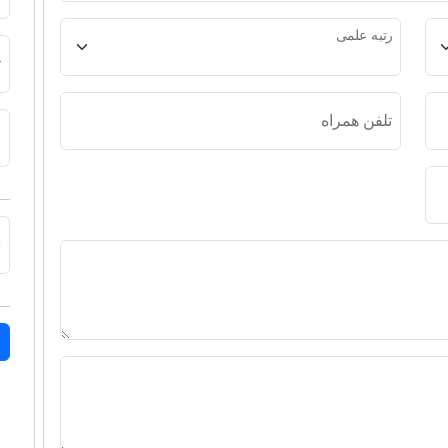
رتبه علمی
ت
تلفن همراه
ن
ش