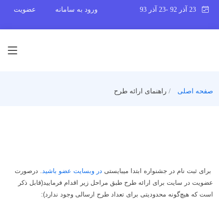
23 آذر 92 -23 آذر 93
ورود به سامانه
عضویت
صفحه اصلی
راهنمای ارائه طرح
برای ثبت نام در جشنواره ابتدا میبایستی
در وبسایت عضو باشید
. درصورت
عضویت در سایت برای ارائه طرح طبق مراحل زیر اقدام فرمایید(
قابل ذکر
است که هیچ‌گونه محدودیتی برای تعداد طرح ارسالی وجود ندارد
):